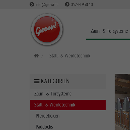
info@growi.de
05244 930 10
Zaun- & Torsysteme
S
Stall- & Weidetechnik
t
a
r
KATEGORIEN
t
s
Zaun- & Torsysteme
e
Stall- & Weidetechnik
i
t
Pferdeboxen
e
Paddocks