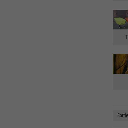
T
Sorti