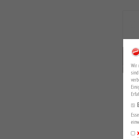
Wir 
sind
verb
Eini
Erfa
Esse
einw