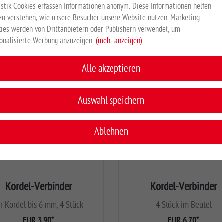
EUR 3,95
*
istik Cookies erfassen Informationen anonym. Diese Informationen helfen
zu verstehen, wie unsere Besucher unsere Website nutzen. Marketing-
ies werden von Drittanbietern oder Publishern verwendet, um
onalisierte Werbung anzuzeigen.
(mehr anzeigen)
Alle akzeptieren
Auswahl speichern
Ablehnen
Kordel-Verbinder
Kordel-Verbinder
ür Kordel bis 6 mm, 4 Stück
4 Stück im Beutel
EUR 3,90
*
EUR 6,70
*