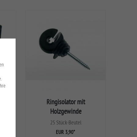
en
.
Ihre
Ringisolator mit
Holzgewinde
de
25 Stück-Beutel
EUR 3,90
*