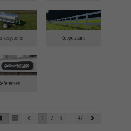
änkesysteme
Koppelzäune
Referenzen
Prev
Next
1
2
3
...
47