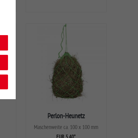
Perlon-Heunetz
Maschenweite ca. 100 x 100 mm
EUR 5,40
*