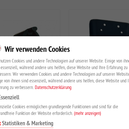
Wir verwenden Cookies
nutzen Cookies und andere Technologien auf unserer Website. Einige von ihn
 essenziell, während andere uns helfen, diese Website und Ihre Erfahrung zu
essern. Wir verwenden Cookies und andere Technologien auf unserer Website
ge von ihnen sind essenziell, während andere uns helfen, diese Website und 
hrung zu verbessern.
Datenschutzerklärung
Profi-Einschraubhilfe
Lecksteinhalter
Essenziell
nzielle Cookies ermöglichen grundlegende Funktionen und sind für die
andfreie Funktion der Website erforderlich.
(mehr anzeigen)
pro Stück
für 10 kg eckige oder run
Lecksteine
Statistiken & Marketing
EUR 7,20
*