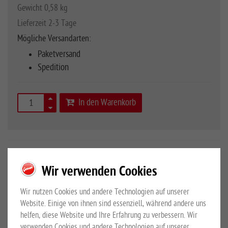
Gewicht 0,58 kg
Lieferzeit 2-3 Tage
Mögliche Versandarten:
Paketversand
Spedition
In den Warenkorb
Art.Nr.
10051200
Wir verwenden Cookies
25 Stück-Beutel
Wir nutzen Cookies und andere Technologien auf unserer
Website. Einige von ihnen sind essenziell, während andere uns
helfen, diese Website und Ihre Erfahrung zu verbessern. Wir
Mehr Details
Großewinkelmann GmbH & Co.KG
verwenden Cookies und andere Technologien auf unserer