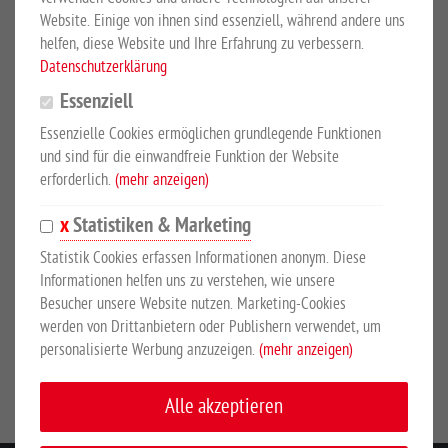
Sicherheitshinweise
Website. Einige von ihnen sind essenziell, während andere uns
helfen, diese Website und Ihre Erfahrung zu verbessern.
Datenschutzerklärung
PRODUKTBESCHREIBUNG
Essenziell
Essenzielle Cookies ermöglichen grundlegende Funktionen
25 Stück-Beutel
und sind für die einwandfreie Funktion der Website
Ringisolator mit Holzgewinde, Standardausführung.
erforderlich.
(mehr anzeigen)
Statistiken & Marketing
Statistik Cookies erfassen Informationen anonym. Diese
SICHERHEITSHINWEISE
Informationen helfen uns zu verstehen, wie unsere
Besucher unsere Website nutzen. Marketing-Cookies
werden von Drittanbietern oder Publishern verwendet, um
Hersteller:
Lacme SAS, Route du Lude, 72200 La Fleche,
personalisierte Werbung anzuzeigen.
(mehr anzeigen)
Frankreich, www.lacme.com
Alle akzeptieren