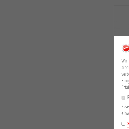
Wir 
sind
verb
Eini
Erfa
F
Esse
m
einw