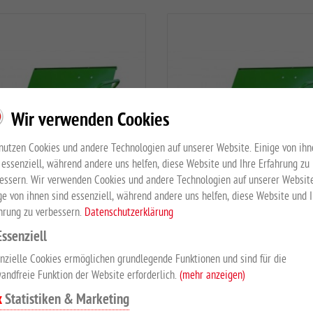
Wir verwenden Cookies
nutzen Cookies und andere Technologien auf unserer Website. Einige von ihn
 essenziell, während andere uns helfen, diese Website und Ihre Erfahrung zu
essern. Wir verwenden Cookies und andere Technologien auf unserer Website
ge von ihnen sind essenziell, während andere uns helfen, diese Website und 
hrung zu verbessern.
Datenschutzerklärung
Essenziell
utterwagen Typ 200 LL
Futterwagen Typ 200 
nzielle Cookies ermöglichen grundlegende Funktionen und sind für die
it Trennwand, Deckel und
mit Deckel und Mineralbehä
andfreie Funktion der Website erforderlich.
(mehr anzeigen)
Mineralbehälter
EUR 747,00
*
Statistiken & Marketing