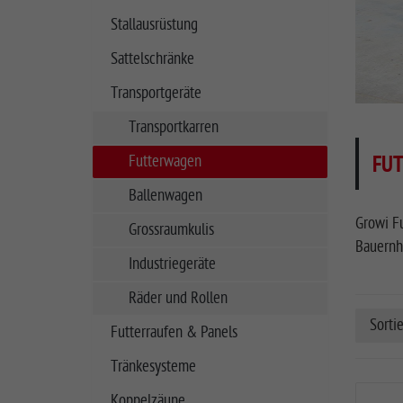
Stallausrüstung
Sattelschränke
Transportgeräte
Transportkarren
FU
Futterwagen
Ballenwagen
Growi Fu
Grossraumkulis
Bauernho
Industriegeräte
Räder und Rollen
Sorti
Futterraufen & Panels
Tränkesysteme
Koppelzäune