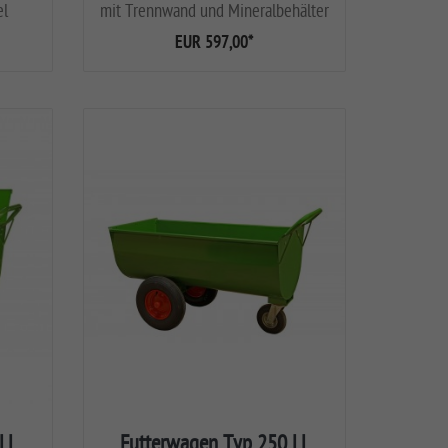
el
mit Trennwand und Mineralbehälter
EUR 597,00
*
LL
Futterwagen Typ 250 LL