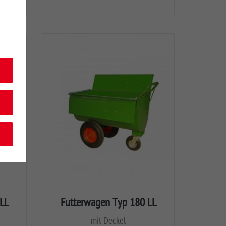
LL
Futterwagen Typ 180 LL
mit Deckel