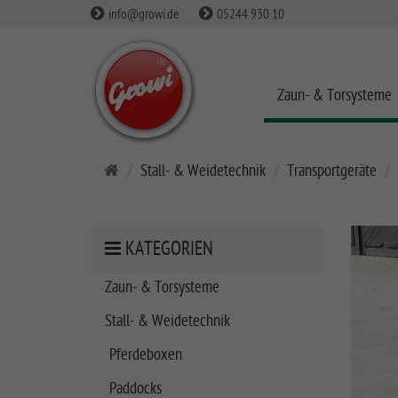
info@growi.de
05244 930 10
Zaun- & Torsysteme
S
Stall- & Weidetechnik
Transportgeräte
t
a
r
KATEGORIEN
t
s
Zaun- & Torsysteme
e
Stall- & Weidetechnik
i
t
Pferdeboxen
e
Paddocks