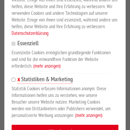
Website. Einige von ihnen sind essenziell, während andere uns
helfen, diese Website und Ihre Erfahrung zu verbessern. Wir
verwenden Cookies und andere Technologien auf unserer
Mehr Details
Großewinkelmann GmbH & Co.KG
Website. Einige von ihnen sind essenziell, während andere uns
Sicherheitshinweise
helfen, diese Website und Ihre Erfahrung zu verbessern.
Datenschutzerklärung
PRODUKTBESCHREIBUNG
Essenziell
Essenzielle Cookies ermöglichen grundlegende Funktionen
und sind für die einwandfreie Funktion der Website
für Kordel bis 6 mm, 4 Stück
erforderlich.
(mehr anzeigen)
Rostfreie, verzinkte Klemme für die stromführende Verbindung
Statistiken & Marketing
von Kordeln. Menge: 4.
Statistik Cookies erfassen Informationen anonym. Diese
Informationen helfen uns zu verstehen, wie unsere
Besucher unsere Website nutzen. Marketing-Cookies
SICHERHEITSHINWEISE
werden von Drittanbietern oder Publishern verwendet, um
personalisierte Werbung anzuzeigen.
(mehr anzeigen)
Hersteller:
Lacme SAS, Route du Lude, 72200 La Fleche,