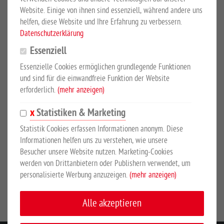
Sicherheitshinweise
Website. Einige von ihnen sind essenziell, während andere uns
helfen, diese Website und Ihre Erfahrung zu verbessern.
Datenschutzerklärung
PRODUKTBESCHREIBUNG
Essenziell
Essenzielle Cookies ermöglichen grundlegende Funktionen
Maschenweite ca. 100 x 100 mm
und sind für die einwandfreie Funktion der Website
Heunetz aus Perlonmaterial, mit Metallring, für 4,5 kg Heufüllung.
erforderlich.
(mehr anzeigen)
Statistiken & Marketing
Statistik Cookies erfassen Informationen anonym. Diese
SICHERHEITSHINWEISE
Informationen helfen uns zu verstehen, wie unsere
Besucher unsere Website nutzen. Marketing-Cookies
werden von Drittanbietern oder Publishern verwendet, um
Hersteller:
Großewinkelmann GmbH & Co. KG, Wortstr. 34-36,
personalisierte Werbung anzuzeigen.
(mehr anzeigen)
33397, Rietberg, Deutschland, www.growi.de
Alle akzeptieren