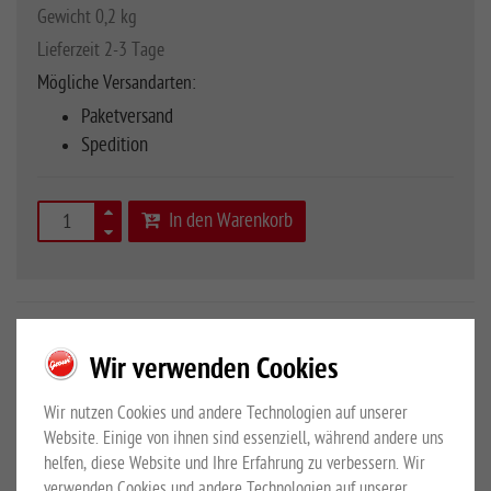
Gewicht 0,2 kg
Lieferzeit 2-3 Tage
Mögliche Versandarten:
Paketversand
Spedition
In den Warenkorb
Art.Nr.
10050890
Wir verwenden Cookies
Maschenweite ca. 100 x 100 mm
Wir nutzen Cookies und andere Technologien auf unserer
Website. Einige von ihnen sind essenziell, während andere uns
helfen, diese Website und Ihre Erfahrung zu verbessern. Wir
Mehr Details
Großewinkelmann GmbH & Co.KG
verwenden Cookies und andere Technologien auf unserer