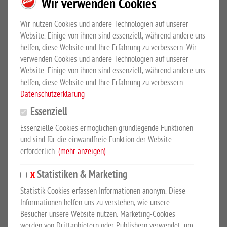
Wir verwenden Cookies
Unsere robusten Anlagen
Wir nutzen Cookies und andere Technologien auf unserer
Unsere robusten manuellen Drehkreuzanlagen sind in drei
Website. Einige von ihnen sind essenziell, während andere uns
Standardvarianten erhältlich. Sowohl in der halbhohen als auch
helfen, diese Website und Ihre Erfahrung zu verbessern. Wir
der schwer zu übersteigenden hohen Ausführung halten sie den
verwenden Cookies und andere Technologien auf unserer
hohen Anforderungen an die mechanische Belastbarkeit jederzeit
Website. Einige von ihnen sind essenziell, während andere uns
helfen, diese Website und Ihre Erfahrung zu verbessern.
Stand. Eine stabile Bodenverankerung läßt eine Überpflasterung
Datenschutzerklärung
problemlos zu und sorgt für einen sicheren Stand. Auf Wunsch ist
eine Kunststoffbeschichtung in allen RAL-Farben sowie der
Essenziell
Einbau einer einseitigen Sperrfunktion möglich.
Essenzielle Cookies ermöglichen grundlegende Funktionen
und sind für die einwandfreie Funktion der Website
erforderlich.
(mehr anzeigen)
Überall da, wo Zugang kontrolliert und gesichert werden muss,
sind Drehkreuzanlagen verlässliche Lösungen. Die Steuerung des
Statistiken & Marketing
Personenflusses kann dabei sehr unterschiedlich gestaltet
Statistik Cookies erfassen Informationen anonym. Diese
werden: Von der einfachen Vereinzelung von Personen bis hin
Informationen helfen uns zu verstehen, wie unsere
zur automatisierten Zugangskontrolle für autorisiertes Personal.
Besucher unsere Website nutzen. Marketing-Cookies
Mit zusätzlichen Funktionselementen kann so jede
werden von Drittanbietern oder Publishern verwendet, um