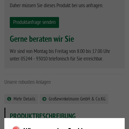
Daher müssen Sie dieses Produkt bei uns anfragen.
Produktanfrage senden
Gerne beraten wir Sie
Wir sind von Montag bis Freitag von 8.00 bis 17.00 Uhr
unter
05244 - 93010
telefonisch für Sie erreichbar.
Unsere robusten Anlagen
Mehr Details
Großewinkelmann GmbH & Co.KG
PRODUKTBESCHREIBUNG