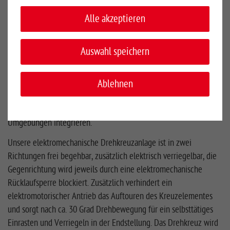
Überall da, wo Zugang kontrolliert und gesichert werden muss,
sind Drehkreuzanlagen verlässliche Lösungen. Die Steuerung des
Alle akzeptieren
Personenflusses kann dabei sehr unterschiedlich gestaltet
werden: Von der einfachen Vereinzelung von Personen bis hin
Auswahl speichern
zur automatisierten Zugangskontrolle für autorisiertes Personal.
Mit zusätzlichen Funktionselementen kann so jede
Sicherheitsstufe verlässlich erreicht werden. Durch unsere
Ablehnen
unterschiedlichen Designvarianten und Farben lassen sich
Drehkreuze hervorragend auch in optisch anspruchsvolle
Umgebungen integrieren.
Unsere elektromechanische Drehkreuzanlage ist in zwei
Richtungen frei begehbar, zusätzlich elektrisch verriegelbar, die
Gegenrichtung wird jeweils durch eine elektromechanische
Rücklaufsperre blockiert. Zusätzlich verhindert ein
elektromotorischer Antrieb das Auftouren des Kreuzelementes
und sorgt nach ca. 30 Grad Drehbewegung für ein selbsttätiges
Einrasten und Verriegeln in der Endstellung. Das Drehkreuz wird