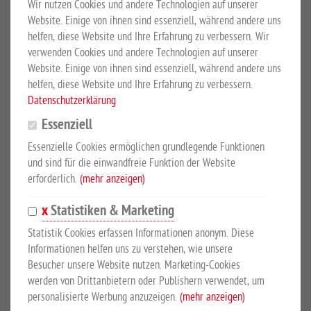
Wir nutzen Cookies und andere Technologien auf unserer
Website. Einige von ihnen sind essenziell, während andere uns
Funktion:
Das Drehkreuz ist in 2 Richtungen frei begehbar,
helfen, diese Website und Ihre Erfahrung zu verbessern. Wir
zusätzlich elektrisch verriegelbar, die Gegenrichtung wird jeweils
verwenden Cookies und andere Technologien auf unserer
durch eine elektromechanische Rücklaufsperre blockiert.
Website. Einige von ihnen sind essenziell, während andere uns
Zusätzlich verhindert ein elektromotorischer Antrieb das
helfen, diese Website und Ihre Erfahrung zu verbessern.
Auftouren des Kreuzelementes und sorgt nach ca. 30 Grad
Datenschutzerklärung
Drehbewegung für ein selbsttätiges Einrasten und Verriegeln in
Essenziell
der Endstellung.
Essenzielle Cookies ermöglichen grundlegende Funktionen
und sind für die einwandfreie Funktion der Website
Steuerung:
Einzelfreigabe in jeweils eine Richtung, Anschluss für
erforderlich.
(mehr anzeigen)
bauseitige Bediengeräte wie Kartenleser, Münzautomat usw.,
automatische Verriegelung nach abgelaufener Zeit, Verriegelung
Statistiken & Marketing
der Eingangsrichtung bei Stromausfall, LED Rot-Grün Innen und
Statistik Cookies erfassen Informationen anonym. Diese
Aussen für Freigabeanzeige, Edelstahlbedientaster Einzelfreigabe
Informationen helfen uns zu verstehen, wie unsere
Innen.
Besucher unsere Website nutzen. Marketing-Cookies
werden von Drittanbietern oder Publishern verwendet, um
personalisierte Werbung anzuzeigen.
(mehr anzeigen)