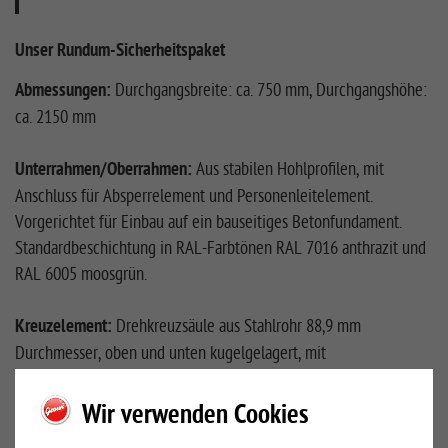
Unser Rundum-Sicherheitspaket
Abmessungen:
Durchgangsbreite: ca. 750 mm, Durchgangshöhe:
ca. 2150 mm
Unterrahmen/Oberrahmen:
Aus stabilen Hohlprofilen, mit
Anschluss für Absperrelement und Personenleitelement.
Vorgerichtet für Einbau auf ein bauseitiges Betonfundament.
Standardbeschichtung in RAL-Farbtönen RAL 7016 anthrazit und
RAL 6005 moosgrün.
Kreuzelement:
Drehkreuzsäule aus Stahlrohr 88,9 mm
Durchmesser, oben und unten kugelgelagert, mit
angeschweißten Bügelrohren 3/4" Durchmesser, haarnadelförmig
gebogen in 3 Reihen unter 120 Grad untereinander an der
Wir verwenden Cookies
Drehkreuzsäule befestigt.