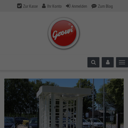
Zur Kasse
Ihr Konto
Anmelden
Zum Blog
Tog