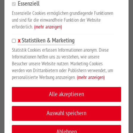
Essenziell
eine Beschichtung in einer Sonderfarbe Ihrer Wahl. Sie wollen
Essenzielle Cookies ermöglichen grundlegende Funktionen
Ihrem Grundstück einen besonderen Ausdruck verleihen? Dann
und sind für die einwandfreie Funktion der Website
suchen Sie sich ganz einfach Ihren Wunschfarbton aus der RAL-
erforderlich.
(mehr anzeigen)
Palette aus.
Statistiken & Marketing
Im Katalog anschauen
Statistik Cookies erfassen Informationen anonym. Diese
Informationen helfen uns zu verstehen, wie unsere
Besucher unsere Website nutzen. Marketing-Cookies
Design, Vielfalt und Farbvariationen haben das
Growi®
werden von Drittanbietern oder Publishern verwendet, um
Ziergittersystem
so beliebt gemacht. Filigran und dezent
personalisierte Werbung anzuzeigen.
(mehr anzeigen)
begrenzen, gestalten und schützen Ziergitterzäune von Growi.
Alle akzeptieren
Zaunelemente Pro-Line
- Doppelstabgitterelement
- Drahtstärke: 8 / 6 / 8 mm
Auswahl speichern
- Mattenlänge 2510 mm, Maschenweite 50 x 200 mm
- Feuerverzinkung nach DIN EN ISO 1461
Ablehnen