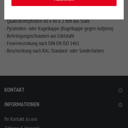
- Beschichtung nach RAL-Standard- oder Sonderfarben
Zaunpfosten Pro-Line
- Quadratrohrpfosten 60 x 60 x 2 mm aus Stahl
- Pyramiden- oder Kugelkappe (Kugelkappe gegen Aufpreis)
- Befestigungsschrauben aus Edelstahl
- Feuerverzinkung nach DIN EN ISO 1461
- Beschichtung nach RAL-Standard- oder Sonderfarben
KONTAKT
INFORMATIONEN
Ihr Kontakt zu uns