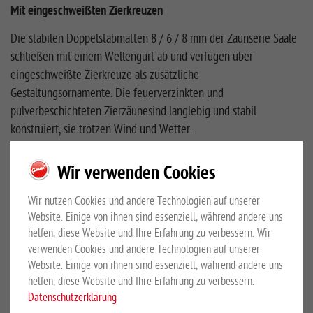
Mit eingeschweißten Zierkreuzen
Die stabilen Doppelstabmatten 8 / 6 / 8 mm der Zaunserie Saale
schließen mit einem Wellengurt ab und verfügen über
eingeschweißte Zierkreuze als zusätzliche
Gestaltungsornamente. Die feuerverzinkten und
pulverbeschichteten Zierzäunesind langlebig und stabil
konstruiert, sie trotzen Wind und Wetter.
Das Zierzaun-Modell Saale ist auch als Drehflügeltor und als
Wir verwenden Cookies
freitragendes Schiebetor erhältlich. Unsere Ziergitter-Toranlagen
werden passend und preisgleich für alle Zierzaun-Modelle
Wir nutzen Cookies und andere Technologien auf unserer
gefertigt. Bei den Abmessungen richten wir uns nach Ihren
Website. Einige von ihnen sind essenziell, während andere uns
örtlichen Gegebenheiten. Grundsätzlich können alle Tore mit
helfen, diese Website und Ihre Erfahrung zu verbessern. Wir
einem elektrischen Antrieb, Briefkasten und anderen
verwenden Cookies und andere Technologien auf unserer
Komponenten nach Kundenwunsch versehen werden. Alle
Website. Einige von ihnen sind essenziell, während andere uns
helfen, diese Website und Ihre Erfahrung zu verbessern.
Toranlagen werden feuerverzinkt und pulverbeschichtet.
Datenschutzerklärung
Neben unseren Standardfarben bieten wir gegen Aufpreis auch