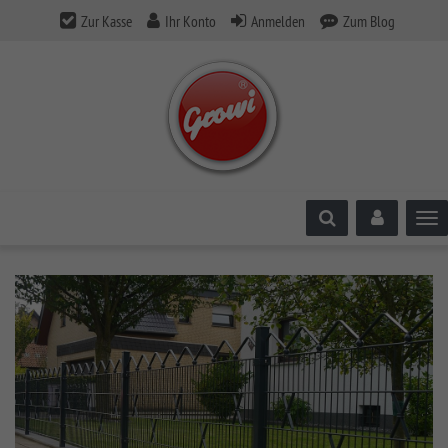
Zur Kasse
Ihr Konto
Anmelden
Zum Blog
Tog