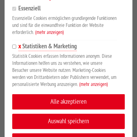
Essenziell
Neben unseren Standardfarben bieten wir gegen Aufpreis auch
eine Beschichtung in einer Sonderfarbe Ihrer Wahl. Sie wollen
Essenzielle Cookies ermöglichen grundlegende Funktionen
Ihrem Grundstück einen besonderen Ausdruck verleihen? Dann
und sind für die einwandfreie Funktion der Website
suchen Sie sich ganz einfach Ihren Wunschfarbton aus der RAL-
erforderlich.
(mehr anzeigen)
Palette aus.
Statistiken & Marketing
Im Katalog anschauen
Statistik Cookies erfassen Informationen anonym. Diese
Informationen helfen uns zu verstehen, wie unsere
Besucher unsere Website nutzen. Marketing-Cookies
werden von Drittanbietern oder Publishern verwendet, um
Design, Vielfalt und Farbvariationen haben das
Growi®
personalisierte Werbung anzuzeigen.
(mehr anzeigen)
Ziergittersystem
so beliebt gemacht. Filigran und dezent
begrenzen, gestalten und schützen Ziergitterzäune von Growi.
Alle akzeptieren
Zaunelemente Pro-Line
- Doppelstabgitterelement
Auswahl speichern
- Drahtstärke: 8 / 6 / 8 mm
- Mattenlänge 2510 mm, Maschenweite 50 x 200 mm