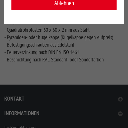
Ablehnen
- Feuerverzinkung nach DIN EN ISO 1461
- Beschichtung nach RAL-Standard- oder Sonderfarben
Zaunpfosten Pro-Line
- Quadratrohrpfosten 60 x 60 x 2 mm aus Stahl
- Pyramiden- oder Kugelkappe (Kugelkappe gegen Aufpreis)
- Befestigungsschrauben aus Edelstahl
- Feuerverzinkung nach DIN EN ISO 1461
- Beschichtung nach RAL-Standard- oder Sonderfarben
KONTAKT
INFORMATIONEN