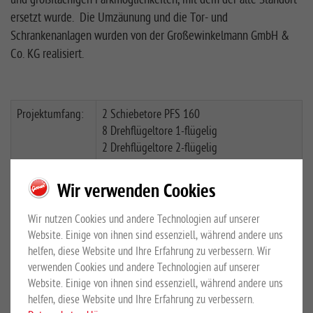
ersetzt wurde. Die Umzäunung und die Tor- und
Schrankenanlagen wurden von der Großewinkelmann GmbH &
Co. KG realisiert.
Projektumfang:
2 Schiebetore PFS 160
8 Drehflügeltore 1-flügelig
2 Drehflügeltore 2-flügelig
2 Schrankenanlagen GSV 650
1 Handschranken-Anlage GMS 650
Wir verwenden Cookies
Doppelstabmatte Wapel (1.725 m)
Wir nutzen Cookies und andere Technologien auf unserer
Breiten der
Website. Einige von ihnen sind essenziell, während andere uns
1.000-6.000 mm (1-flügelig), 4.000-8.000
helfen, diese Website und Ihre Erfahrung zu verbessern. Wir
Drehflügeltore:
mm (2-flügelig)
verwenden Cookies und andere Technologien auf unserer
Website. Einige von ihnen sind essenziell, während andere uns
Breiten der
7.000 mm und 10.000 nn
helfen, diese Website und Ihre Erfahrung zu verbessern.