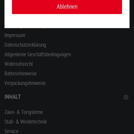
Ablehnen
Ihr Kontakt zu uns
Zahlung & Versand
Hinweisgeberschutzgesetz
Impressum
Datenschutzerklärung
Allgemeine Geschäftsbedingungen
Widerrufsrecht
Batteriehinweise
Verpackungshinweise
INHALT
Zaun- & Torsysteme
Stall- & Weidetechnik
Service