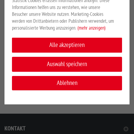
Statistik Cookies erfassen Informationen anonym. Diese
Schüttkantenhöhe 850 mm
Informationen helfen uns zu verstehen, wie unsere
Länge 1250 mm
Besucher unsere Website nutzen. Marketing-Cookies
Breite 700 mm
werden von Drittanbietern oder Publishern verwendet, um
Höhe (Griffhöhe) 890 mm
personalisierte Werbung anzuzeigen.
(mehr anzeigen)
300 Liter Volumen
Alle akzeptieren
SICHERHEITSHINWEISE
Auswahl speichern
Hersteller:
Großewinkelmann GmbH & Co. KG, Wortstr. 34-36,
Ablehnen
33397, Rietberg, Deutschland, www.growi.de
KONTAKT