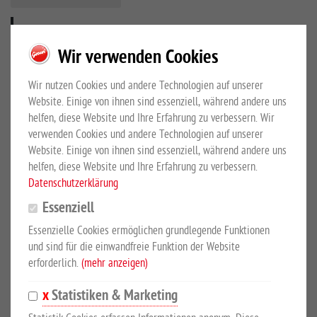
PRODUKTBESCHREIBUNG
Wir verwenden Cookies
300 Liter
Wir nutzen Cookies und andere Technologien auf unserer
Website. Einige von ihnen sind essenziell, während andere uns
Späne-Kippbehälter Typ SKR mit Kippgestell und Staplertaschen,
helfen, diese Website und Ihre Erfahrung zu verbessern. Wir
robuste wasserdichte, verschweißte Mulde, gekanteter
verwenden Cookies und andere Technologien auf unserer
Wannenrand. Das kantenlose, leicht geschwungene Bodenblech
Website. Einige von ihnen sind essenziell, während andere uns
wirkt als ideale Rutschfläche für schnelles, rückstandsloses
helfen, diese Website und Ihre Erfahrung zu verbessern.
Datenschutzerklärung
Auskippen.
Essenziell
Bereifung aus hochwertigen Polyurethanrädern mit Kugellager, 2
Essenzielle Cookies ermöglichen grundlegende Funktionen
Lenkrollen 100 x 30 mm mit Feststeller, 2 Einzelräder 160 x 40
und sind für die einwandfreie Funktion der Website
mm. Serienmäßig mit Sieb- und Ablasshahn (1/2-Zoll), Seilzug
erforderlich.
(mehr anzeigen)
zum Entleeren und Kette als Gabelsicherung. Farbe RAL 7016
Statistiken & Marketing
anthrazit.