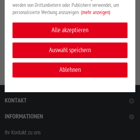
600 Liter Inhalt
werden von Drittanbietern oder Publishern verwendet, um
personalisierte Werbung anzuzeigen.
(mehr anzeigen)
SICHERHEITSHINWEISE
Alle akzeptieren
Hersteller:
Großewinkelmann GmbH & Co. KG, Wortstr. 34-36,
Auswahl speichern
33397, Rietberg, Deutschland, www.growi.de
Ablehnen
KONTAKT
INFORMATIONEN
Ihr Kontakt zu uns