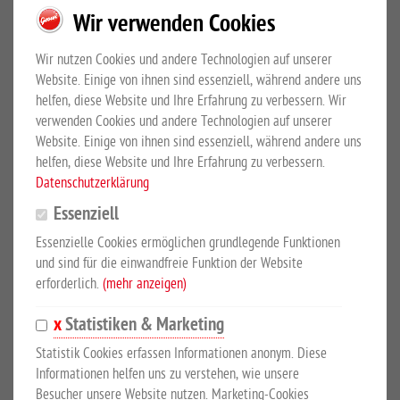
PRODUKTBESCHREIBUNG
Wir verwenden Cookies
600 Liter, stationär
Wir nutzen Cookies und andere Technologien auf unserer
Website. Einige von ihnen sind essenziell, während andere uns
Extrem robust und universell im Einsatz für Schüttgüter. Der
helfen, diese Website und Ihre Erfahrung zu verbessern. Wir
Growi® Muldenkipper gewährleistet schnelles, gefahrenfreies
verwenden Cookies und andere Technologien auf unserer
Schütten dank idealer Abstimmung der Kippwellenposition. Zwei
Website. Einige von ihnen sind essenziell, während andere uns
Handbügel für das ergonomische Handling zum Schieben,
helfen, diese Website und Ihre Erfahrung zu verbessern.
Datenschutzerklärung
Abkippen und Rückholen der Mulde. Staplertaschen-Fahrgestell
aus 3 mm Stahlprofilen, Mulde aus 2 mm Stahlblech, inkl. Sieb
Essenziell
und Ablasshahn, pulverbeschichtet RAL 7016 anthrazit, stationäre
Essenzielle Cookies ermöglichen grundlegende Funktionen
Ausführung.
und sind für die einwandfreie Funktion der Website
erforderlich.
(mehr anzeigen)
1490 mm Länge (mit Griff)
795 mm Breite
Statistiken & Marketing
849 mm Höhe
Statistik Cookies erfassen Informationen anonym. Diese
Schüttkantenhöhe 610 mm
Informationen helfen uns zu verstehen, wie unsere
Muldenlänge 1382 mm
Besucher unsere Website nutzen. Marketing-Cookies