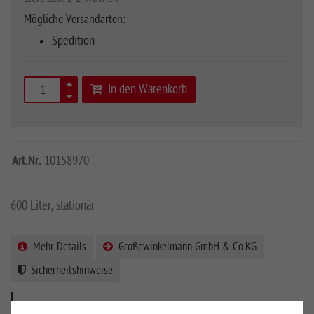
Mögliche Versandarten:
Spedition
In den Warenkorb
Art.Nr.
10158970
600 Liter, stationär
Mehr Details
Großewinkelmann GmbH & Co.KG
Sicherheitshinweise