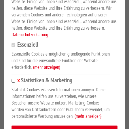
Website. Einige von ihnen sind essenziell, während andere uns
PRODUKTBESCHREIBUNG
helfen, diese Website und Ihre Erfahrung zu verbessern. Wir
verwenden Cookies und andere Technologien auf unserer
Website. Einige von ihnen sind essenziell, während andere uns
1000 mm breit
helfen, diese Website und Ihre Erfahrung zu verbessern.
Datenschutzerklärung
Der 3-seitige Gitterrahmen kann als Anbauteil für Quader-Jumbos
Essenziell
bestellt werden, auch das Nachrüsten von bereits vorhandenen
Geräten ist möglich. Durch den Gitterrahmen wird loses Heu und
Essenzielle Cookies ermöglichen grundlegende Funktionen
Stroh besser auf dem Quaderjumbo gehalten. Ein Umherfliegen
und sind für die einwandfreie Funktion der Website
und Verlieren des geladenen Strohs beim Einstreuen wird
erforderlich.
(mehr anzeigen)
minimiert. Die Seitenteile werden an den stirnseitigen Griffen
Statistiken & Marketing
verschraubt.
Statistik Cookies erfassen Informationen anonym. Diese
Informationen helfen uns zu verstehen, wie unsere
Besucher unsere Website nutzen. Marketing-Cookies
SICHERHEITSHINWEISE
werden von Drittanbietern oder Publishern verwendet, um
personalisierte Werbung anzuzeigen.
(mehr anzeigen)
Hersteller:
Großewinkelmann GmbH & Co. KG, Wortstr. 34-36,