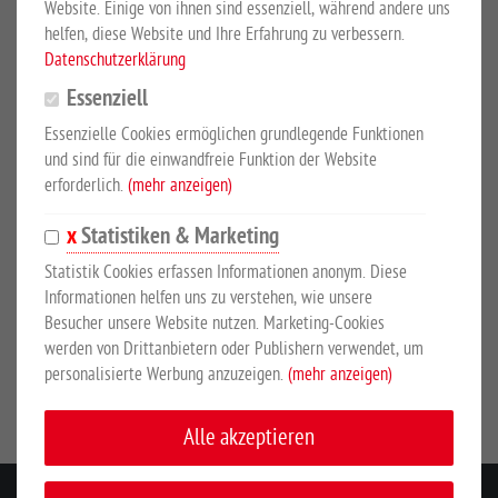
600 Liter Inhalt
Website. Einige von ihnen sind essenziell, während andere uns
helfen, diese Website und Ihre Erfahrung zu verbessern.
Aus hochwertigem, UV-stabilen Kunststoff, nach innen
Datenschutzerklärung
gebogener Rand, keine Wasserverschwendung, einfache und
Essenziell
schnelle Entleerung durch große Öffnung. Ohne
Essenzielle Cookies ermöglichen grundlegende Funktionen
Schwimmerventil. Abmessungen ca. 1400 L x 1000 B x 630 H
und sind für die einwandfreie Funktion der Website
mm.
erforderlich.
(mehr anzeigen)
Statistiken & Marketing
SICHERHEITSHINWEISE
Statistik Cookies erfassen Informationen anonym. Diese
Informationen helfen uns zu verstehen, wie unsere
Besucher unsere Website nutzen. Marketing-Cookies
Hersteller:
Suevia Haiges GmbH, Max-Eyth-Str. 3, 74366
werden von Drittanbietern oder Publishern verwendet, um
Kirchheim/Neckar, Deutschland, www.suevia.com
personalisierte Werbung anzuzeigen.
(mehr anzeigen)
Alle akzeptieren