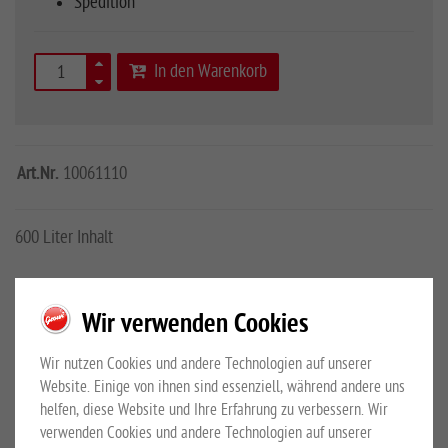
Spedition
In den Warenkorb
Art.Nr.
10061110
600 Liter Inhalt
Mehr Details
Großewinkelmann GmbH & Co.KG
Wir verwenden Cookies
Sicherheitshinweise
Wir nutzen Cookies und andere Technologien auf unserer
PRODUKTBESCHREIBUNG
Website. Einige von ihnen sind essenziell, während andere uns
helfen, diese Website und Ihre Erfahrung zu verbessern. Wir
verwenden Cookies und andere Technologien auf unserer