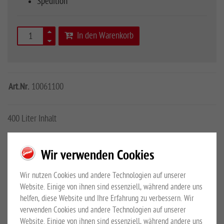
Spedition
In den Warenkorb
Art.Nr.
10061100
400 Liter Inhalt
Mehr Details
Großewinkelmann GmbH & Co.KG
Wir verwenden Cookies
Sicherheitshinweise
Wir nutzen Cookies und andere Technologien auf unserer
Website. Einige von ihnen sind essenziell, während andere uns
PRODUKTBESCHREIBUNG
helfen, diese Website und Ihre Erfahrung zu verbessern. Wir
verwenden Cookies und andere Technologien auf unserer
Website. Einige von ihnen sind essenziell, während andere uns