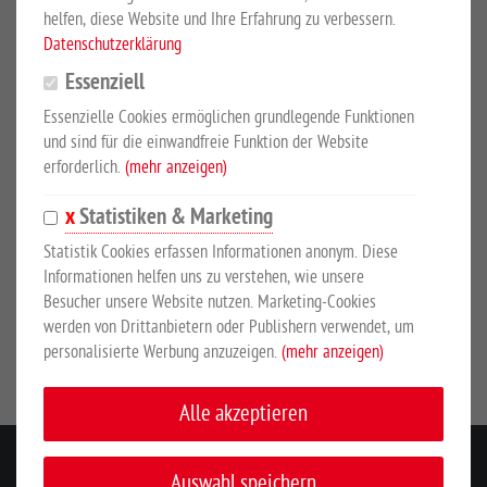
400 Liter Inhalt
helfen, diese Website und Ihre Erfahrung zu verbessern.
Datenschutzerklärung
Aus hochwertigem, UV-stabilen Kunststoff, nach innen
gebogener Rand, keine Wasserverschwendung, einfache und
Essenziell
schnelle Entleerung durch große Öffnung. Ohne
Essenzielle Cookies ermöglichen grundlegende Funktionen
Schwimmerventil. Abmessungen ca. 1250 L x 820 B x 630 H mm.
und sind für die einwandfreie Funktion der Website
erforderlich.
(mehr anzeigen)
Statistiken & Marketing
SICHERHEITSHINWEISE
Statistik Cookies erfassen Informationen anonym. Diese
Informationen helfen uns zu verstehen, wie unsere
Hersteller:
Suevia Haiges GmbH, Max-Eyth-Str. 3, 74366
Besucher unsere Website nutzen. Marketing-Cookies
werden von Drittanbietern oder Publishern verwendet, um
Kirchheim/Neckar, Deutschland, www.suevia.com
personalisierte Werbung anzuzeigen.
(mehr anzeigen)
Alle akzeptieren
KONTAKT
Auswahl speichern