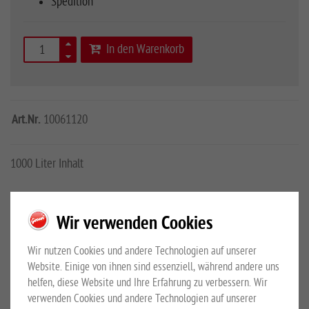
Spedition
In den Warenkorb
Art.Nr.
10061120
1000 Liter Inhalt
Mehr Details
Großewinkelmann GmbH & Co.KG
Wir verwenden Cookies
Sicherheitshinweise
Wir nutzen Cookies und andere Technologien auf unserer
PRODUKTBESCHREIBUNG
Website. Einige von ihnen sind essenziell, während andere uns
helfen, diese Website und Ihre Erfahrung zu verbessern. Wir
verwenden Cookies und andere Technologien auf unserer