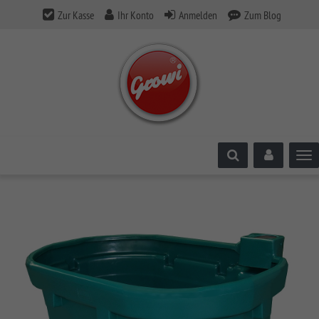
Zur Kasse
Ihr Konto
Anmelden
Zum Blog
Tog