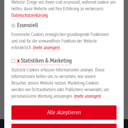
1000 Liter Inhalt
Website. Einige von ihnen sind essenziell, während andere uns
helfen, diese Website und Ihre Erfahrung zu verbessern.
Aus hochwertigem, UV-stabilen Kunststoff, nach innen
Datenschutzerklärung
gebogener Rand, keine Wasserverschwendung, einfache und
Essenziell
schnelle Entleerung durch große Öffnung. Ohne
Essenzielle Cookies ermöglichen grundlegende Funktionen
Schwimmerventil. Abmessungen ca. 1800 L x 1200 B x 630 H
und sind für die einwandfreie Funktion der Website
mm.
erforderlich.
(mehr anzeigen)
Statistiken & Marketing
SICHERHEITSHINWEISE
Statistik Cookies erfassen Informationen anonym. Diese
Informationen helfen uns zu verstehen, wie unsere
Besucher unsere Website nutzen. Marketing-Cookies
Hersteller:
Suevia Haiges GmbH, Max-Eyth-Str. 3, 74366
werden von Drittanbietern oder Publishern verwendet, um
Kirchheim/Neckar, Deutschland, www.suevia.com
personalisierte Werbung anzuzeigen.
(mehr anzeigen)
Alle akzeptieren