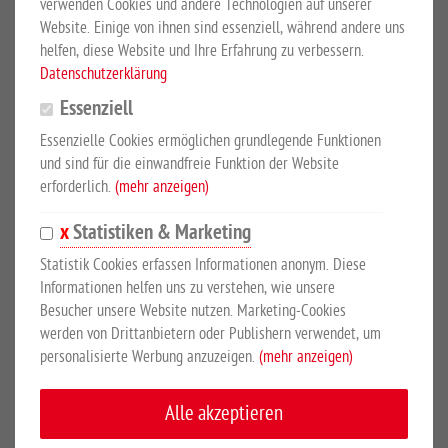
Sicherheitshinweise
verwenden Cookies und andere Technologien auf unserer
Website. Einige von ihnen sind essenziell, während andere uns
helfen, diese Website und Ihre Erfahrung zu verbessern.
PRODUKTBESCHREIBUNG
Datenschutzerklärung
Essenziell
Durchmesser 160 mm
Essenzielle Cookies ermöglichen grundlegende Funktionen
und sind für die einwandfreie Funktion der Website
Mit Aussengewinde (2 Zoll), für Stahlwassertanks Nr. 3806, 3807,
erforderlich.
(mehr anzeigen)
3808 und 3809.
Statistiken & Marketing
Statistik Cookies erfassen Informationen anonym. Diese
SICHERHEITSHINWEISE
Informationen helfen uns zu verstehen, wie unsere
Besucher unsere Website nutzen. Marketing-Cookies
werden von Drittanbietern oder Publishern verwendet, um
Hersteller:
Großewinkelmann GmbH & Co. KG, Wortstr. 34-36,
personalisierte Werbung anzuzeigen.
(mehr anzeigen)
33397, Rietberg, Deutschland, www.growi.de
Alle akzeptieren