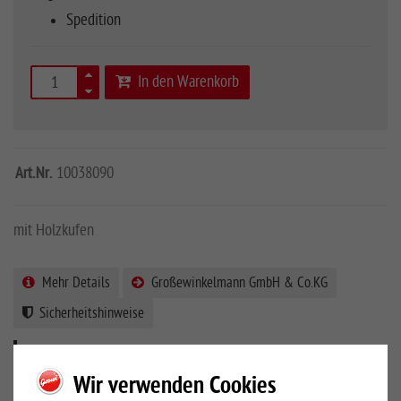
Spedition
In den Warenkorb
Art.Nr.
10038090
mit Holzkufen
Mehr Details
Großewinkelmann GmbH & Co.KG
Sicherheitshinweise
PRODUKTBESCHREIBUNG
Wir verwenden Cookies