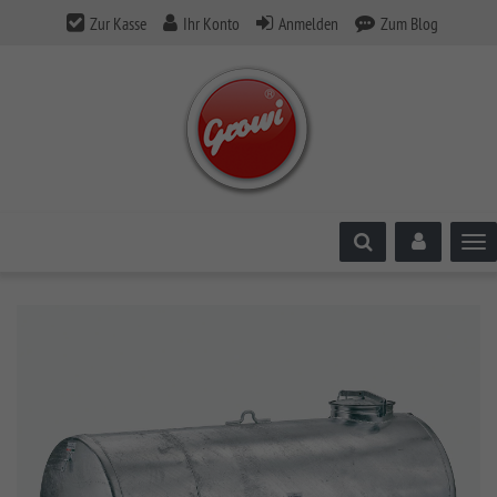
Zur Kasse
Ihr Konto
Anmelden
Zum Blog
Tog