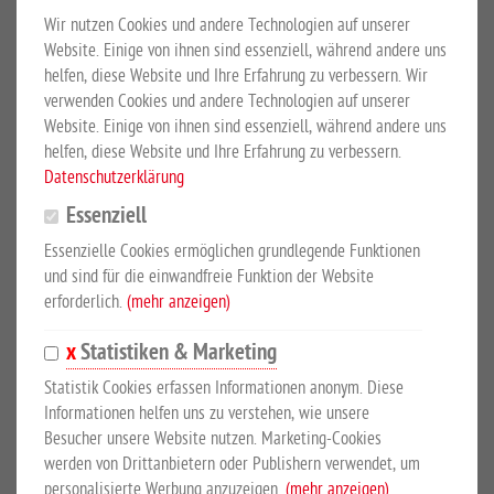
Wir nutzen Cookies und andere Technologien auf unserer
mit Holzkufen
Website. Einige von ihnen sind essenziell, während andere uns
Growi® Wassertank für grosse Volumen, komplett feuerverzinkt,
helfen, diese Website und Ihre Erfahrung zu verbessern. Wir
von oben zu füllen, Deckel mit Gummidichtung und festem
verwenden Cookies und andere Technologien auf unserer
Website. Einige von ihnen sind essenziell, während andere uns
Verschlussgriff. Auslauföffnung mit Flansch, Lieferung inkl.
helfen, diese Website und Ihre Erfahrung zu verbessern.
Holzkufen. Durchmesser 1100 mm, Länge 3305 mm.
Datenschutzerklärung
Growi® Wasserfässer werden speziell für die Sommerweide
Essenziell
gefertigt. Die Wasserfässer sind komplett von innen und aussen
Essenzielle Cookies ermöglichen grundlegende Funktionen
feuerverzinkt, dadurch sind sie besonders robust, stabil und
und sind für die einwandfreie Funktion der Website
langlebig. In den verzinkten Wasserfässern bleibt das Wasser
erforderlich.
(mehr anzeigen)
auch bei starker Sonneneinstrahlung relativ kühl, sodass Ihre
Tiere zum Trinken angeregt werden. Die Wasserfässer werden
Statistiken & Marketing
auf Holzkufen geliefert, sodass Sie diese auf jeden Untergrund
Statistik Cookies erfassen Informationen anonym. Diese
aufstellen können.
Informationen helfen uns zu verstehen, wie unsere
Besucher unsere Website nutzen. Marketing-Cookies
werden von Drittanbietern oder Publishern verwendet, um
personalisierte Werbung anzuzeigen.
(mehr anzeigen)