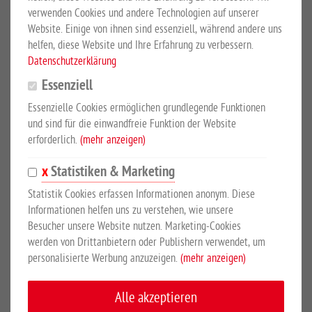
aus schlagfestem, hitzebeständigem Kunststoff hergestellt und
verwenden Cookies und andere Technologien auf unserer
ist im vorderen Bereich an die Form des Pferdehalses angepasst.
Website. Einige von ihnen sind essenziell, während andere uns
Durch die kompakte Bauweise ist das Solarium ideal für den
helfen, diese Website und Ihre Erfahrung zu verbessern.
Putz- oder Waschplatz sowie für Bereiche in welchen wenig
Datenschutzerklärung
Raum zur Verfügung steht. Die Kombination von IR-Lampen und
Essenziell
Ventilatoren sorgt für eine angenehme Wärmedecke über Ihrem
Essenzielle Cookies ermöglichen grundlegende Funktionen
Pferd.
und sind für die einwandfreie Funktion der Website
erforderlich.
(mehr anzeigen)
Leistung: 3300 Watt; Anschluss: 230 Volt; Lampen: 22 x 150 W,
Lampenfassung: Aluminium, Porzellan; Ventilatoren/Föhn:4 x 90
Statistiken & Marketing
m3; Material: hitzebeständiger Kunststoff; Gewicht: ca. 30 kg;
Statistik Cookies erfassen Informationen anonym. Diese
Lieferumfang: Anschlusskabel mit eingebautem Schalter im
Informationen helfen uns zu verstehen, wie unsere
Stecker, Ösen am Solarium, Kette mit Haken. Abmessungen: 1880
Besucher unsere Website nutzen. Marketing-Cookies
mm Länge x 1190 mm Breite x 520 mm Höhe.
werden von Drittanbietern oder Publishern verwendet, um
personalisierte Werbung anzuzeigen.
(mehr anzeigen)
Gesund fürs Pferd
Alle akzeptieren
Gute Durchblutung