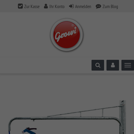
Zur Kasse
Ihr Konto
Anmelden
Zum Blog
Tog