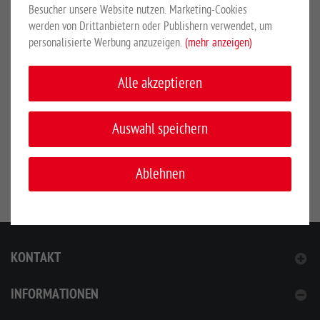
Besucher unsere Website nutzen. Marketing-Cookies
geschützt. Die Lieferung erfolgt komplett mit Schrauben und
werden von Drittanbietern oder Publishern verwendet, um
Dübeln zur Wandbefestigung.
personalisierte Werbung anzuzeigen.
(mehr anzeigen)
Alle akzeptieren
SICHERHEITSHINWEISE
Auswahl speichern
Hersteller:
Großewinkelmann GmbH & Co. KG, Wortstr. 34-36,
33397, Rietberg, Deutschland, www.growi.de
Ablehnen
KONTAKT
INFORMATIONEN