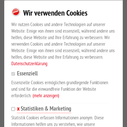
PRODUKTBESCHREIBUNG
Wir verwenden Cookies
Wir nutzen Cookies und andere Technologien auf unserer
schwenkbar, 1200 - 2300 mm
Website. Einige von ihnen sind essenziell, während andere uns
Unsere schwenkbare Erfrischung! Die Pferdedusche Variabel
helfen, diese Website und Ihre Erfahrung zu verbessern. Wir
inklusive Handbrause gibt Ihnen die Möglichkeit, das Pferd nach
verwenden Cookies und andere Technologien auf unserer
Website. Einige von ihnen sind essenziell, während andere uns
einem schweisstreibenden Einsatz abzuduschen. Dank des
helfen, diese Website und Ihre Erfahrung zu verbessern.
Schwenkarms kann das Pferd nicht auf den Schlauch treten. Die
Datenschutzerklärung
Pferdeabspritzdusche Variabel ist im Bereich 1200 - 2300 mm in
Essenziell
der Länge ausziehbar, komplett mit 1/2 Zoll-Anschlüssen und
spezieller Duschbrause für Pferde.
Essenzielle Cookies ermöglichen grundlegende Funktionen
und sind für die einwandfreie Funktion der Website
Die Duschbrause können Sie von Sprühen bis Punktstrahl im
erforderlich.
(mehr anzeigen)
Einhandbetrieb verstellen. Der mitgelieferte 7 m lange
Statistiken & Marketing
Wasserschlauch hat eine sehr gute Gummi-Qualität und ist
dadurch extrem robust und langlebig. Alle Metallteile sind
Statistik Cookies erfassen Informationen anonym. Diese
Informationen helfen uns zu verstehen, wie unsere
komplett feuerverzinkt und somit optimal gegen Korrosion