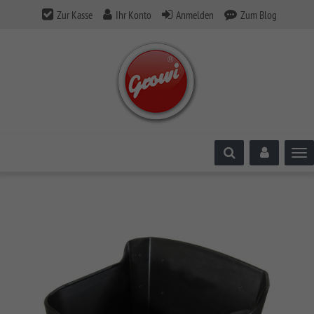
Zur Kasse
Ihr Konto
Anmelden
Zum Blog
Tog