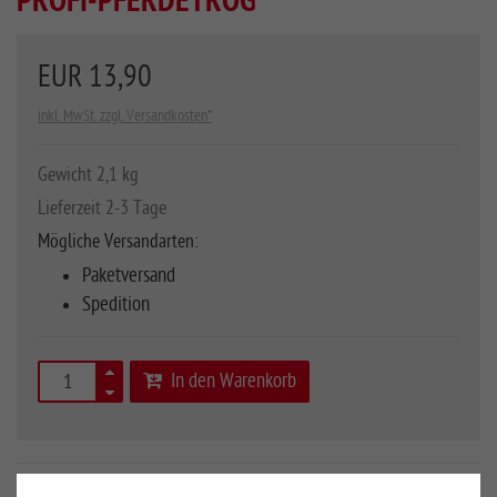
PROFI-PFERDETROG
EUR 13,90
inkl. MwSt. zzgl. Versandkosten*
Gewicht 2,1 kg
Lieferzeit 2-3 Tage
Mögliche Versandarten:
Paketversand
Spedition
In den Warenkorb
Art.Nr.
10070900