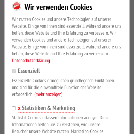
Wir verwenden Cookies
mit Auslaufstopfen
Wir nutzen Cookies und andere Technologien auf unserer
Website. Einige von ihnen sind essenziell, während andere uns
helfen, diese Website und Ihre Erfahrung zu verbessern. Wir
Mehr Details
Großewinkelmann GmbH & Co.KG
verwenden Cookies und andere Technologien auf unserer
Sicherheitshinweise
Website. Einige von ihnen sind essenziell, während andere uns
helfen, diese Website und Ihre Erfahrung zu verbessern.
Datenschutzerklärung
PRODUKTBESCHREIBUNG
Essenziell
Essenzielle Cookies ermöglichen grundlegende Funktionen
mit Auslaufstopfen
und sind für die einwandfreie Funktion der Website
erforderlich.
(mehr anzeigen)
Unser Top-Preis! Dieser stabile Futtertrog aus splitterfreiem
Polypropylen verfügt über einen Auslaufstopfen, wodurch eine
Statistiken & Marketing
leichte Reinigung ermöglicht wird. Er hat eine Breite von 400
Statistik Cookies erfassen Informationen anonym. Diese
mm, eine Tiefe von 300 mm und eine Höhe von 220 mm (vorne)
Informationen helfen uns zu verstehen, wie unsere
bzw. 330 mm (hinten). Das Fassungsvermögen des Troges beträgt
Besucher unsere Website nutzen. Marketing-Cookies