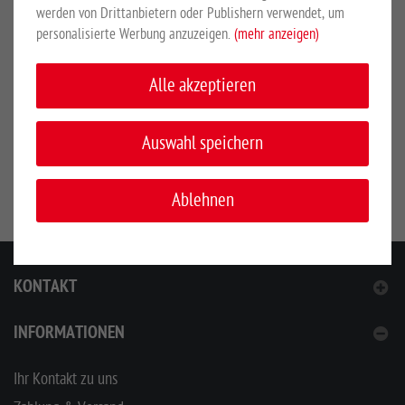
15 Liter.
werden von Drittanbietern oder Publishern verwendet, um
personalisierte Werbung anzuzeigen.
(mehr anzeigen)
SICHERHEITSHINWEISE
Alle akzeptieren
Hersteller:
Großewinkelmann GmbH & Co. KG, Wortstr. 34-36,
Auswahl speichern
33397, Rietberg, Deutschland, www.growi.de
Ablehnen
KONTAKT
INFORMATIONEN
Ihr Kontakt zu uns