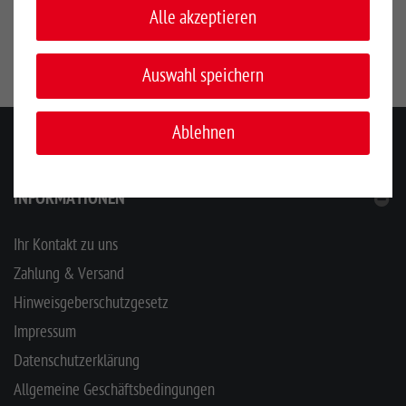
Hersteller:
Lister-Landgeräte GmbH, Am Mühlenberg 3, 58509
Alle akzeptieren
Lüdenscheid, Deutschland, www.lister.de
Auswahl speichern
Ablehnen
KONTAKT
INFORMATIONEN
Ihr Kontakt zu uns
Zahlung & Versand
Hinweisgeberschutzgesetz
Impressum
Datenschutzerklärung
Allgemeine Geschäftsbedingungen