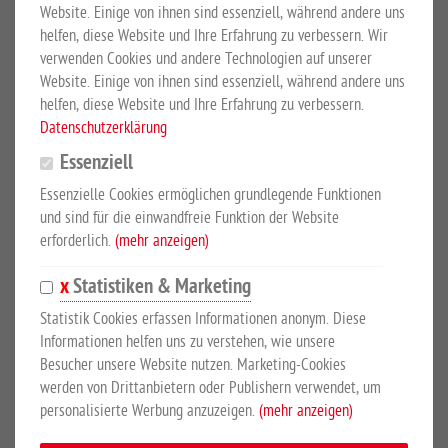
Website. Einige von ihnen sind essenziell, während andere uns
helfen, diese Website und Ihre Erfahrung zu verbessern. Wir
Mehr Details
Großewinkelmann GmbH & Co.KG
verwenden Cookies und andere Technologien auf unserer
Website. Einige von ihnen sind essenziell, während andere uns
Sicherheitshinweise
helfen, diese Website und Ihre Erfahrung zu verbessern.
Datenschutzerklärung
PRODUKTBESCHREIBUNG
Essenziell
Essenzielle Cookies ermöglichen grundlegende Funktionen
mit Haken zum Einhängen
und sind für die einwandfreie Funktion der Website
erforderlich.
(mehr anzeigen)
Dieser Kunststoff-Futtertrog verfügt über ein Volumen von 15
Litern. Er ist 290 mm breit, 290 mm tief, 260 mm hoch und
Statistiken & Marketing
verfügt über einen Haken zum Einhängen. Farbe: grün.
Statistik Cookies erfassen Informationen anonym. Diese
Informationen helfen uns zu verstehen, wie unsere
Besucher unsere Website nutzen. Marketing-Cookies
SICHERHEITSHINWEISE
werden von Drittanbietern oder Publishern verwendet, um
personalisierte Werbung anzuzeigen.
(mehr anzeigen)