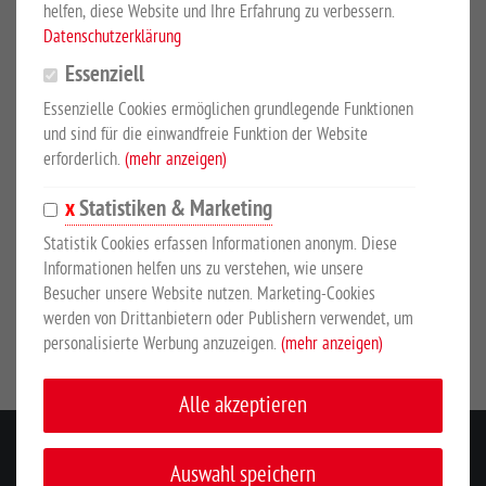
helfen, diese Website und Ihre Erfahrung zu verbessern.
10er-Pack
Datenschutzerklärung
Essenziell
Tellerkopfschraube 10 x 100, Allzweck-Dübel 12 x 66 mm mit
Bund zur Montage in Beton, Vollziegel, KS-Vollstein,
Essenzielle Cookies ermöglichen grundlegende Funktionen
Hohllochziegel, Kalksand-Lochstein, Porenbeton.
und sind für die einwandfreie Funktion der Website
erforderlich.
(mehr anzeigen)
Statistiken & Marketing
SICHERHEITSHINWEISE
Statistik Cookies erfassen Informationen anonym. Diese
Informationen helfen uns zu verstehen, wie unsere
Hersteller:
Großewinkelmann GmbH & Co. KG, Wortstr. 34-36,
Besucher unsere Website nutzen. Marketing-Cookies
33397, Rietberg, Deutschland, www.growi.de
werden von Drittanbietern oder Publishern verwendet, um
personalisierte Werbung anzuzeigen.
(mehr anzeigen)
Alle akzeptieren
KONTAKT
Auswahl speichern