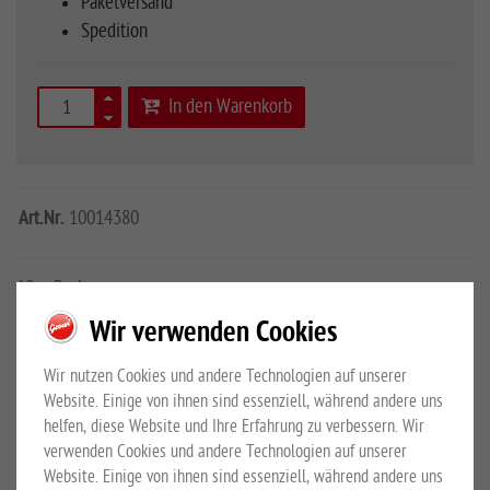
Paketversand
Spedition
In den Warenkorb
Art.Nr.
10014380
10er-Pack
Wir verwenden Cookies
Mehr Details
Großewinkelmann GmbH & Co.KG
Wir nutzen Cookies und andere Technologien auf unserer
Sicherheitshinweise
Website. Einige von ihnen sind essenziell, während andere uns
helfen, diese Website und Ihre Erfahrung zu verbessern. Wir
PRODUKTBESCHREIBUNG
verwenden Cookies und andere Technologien auf unserer
Website. Einige von ihnen sind essenziell, während andere uns