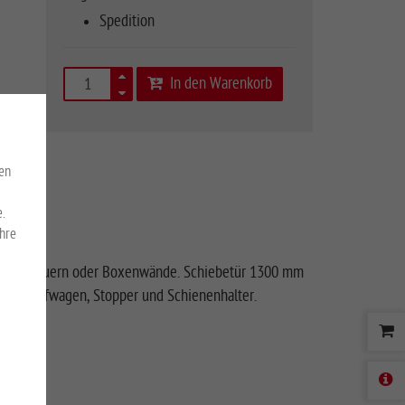
Spedition
In den Warenkorb
en
.
Ihre
ndene Mauern oder Boxenwände. Schiebetür 1300 mm
g) 2 Laufwagen, Stopper und Schienenhalter.