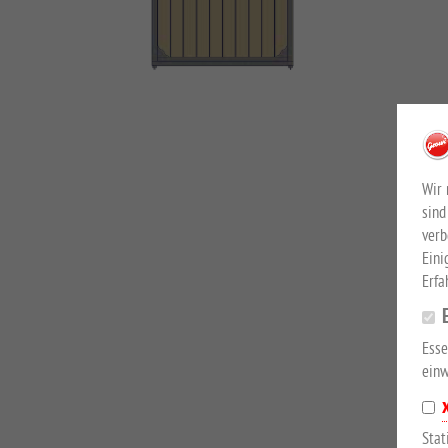
Wir 
sind
verb
Eini
Erfa
Esse
einw
Stat