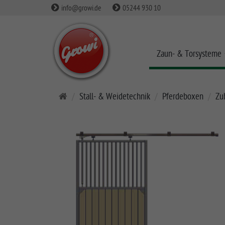
info@growi.de
05244 930 10
Zaun- & Torsysteme
S
Stall- & Weidetechnik
Pferdeboxen
Zu
t
a
r
t
s
e
i
t
e