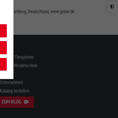
3397, Rietberg, Deutschland, www.growi.de
NHALT
Zaun- & Torsysteme
Stall- & Weidetechnik
Service
Unternehmen
Katalog bestellen
ZUM BLOG