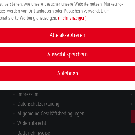
zu verstehen, wie unsere Besucher unsere Website nutzen. Marketing-
ies werden von Drittanbietern oder Publishern verwendet, um
Hersteller:
Großewinkelmann GmbH & Co. KG, Wortstr. 34-36, 3
onalisierte Werbung anzuzeigen.
(mehr anzeigen)
Alle akzeptieren
INFORMATIONEN
I
Auswahl speichern
Ihr Kontakt zu uns
Ablehnen
Zahlung & Versand
Hinweisgeberschutzgesetz
Impressum
Datenschutzerklärung
Allgemeine Geschäftsbedingungen
Widerrufsrecht
Batteriehinweise