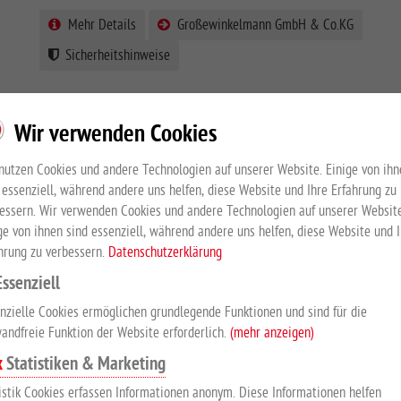
Mehr Details
Großewinkelmann GmbH & Co.KG
Sicherheitshinweise
Wir verwenden Cookies
nutzen Cookies und andere Technologien auf unserer Website. Einige von ihn
PRODUKTBESCHREIBUNG
 essenziell, während andere uns helfen, diese Website und Ihre Erfahrung zu
essern. Wir verwenden Cookies und andere Technologien auf unserer Website
ge von ihnen sind essenziell, während andere uns helfen, diese Website und 
Holzfüllung Bongossi
hrung zu verbessern.
Datenschutzerklärung
Schiebetür für Pferdebox zum Anschrauben/Dübeln an vorha
Essenziell
breit x Türrahmen 2150 m H inkl. C-Profilschiene (3000 mm lan
nzielle Cookies ermöglichen grundlegende Funktionen und sind für die
Gesamtabmessung 1300 mm Breite x 2300 mm Höhe.
andfreie Funktion der Website erforderlich.
(mehr anzeigen)
Statistiken & Marketing
SICHERHEITSHINWEISE
istik Cookies erfassen Informationen anonym. Diese Informationen helfen