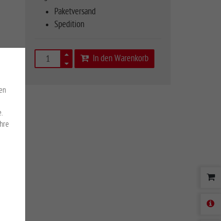
Paketversand
Spedition
In den Warenkorb
en
.
Ihre