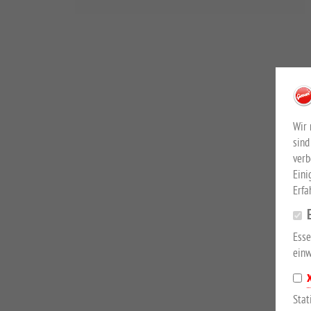
Wir 
sind
verb
Eini
Erfa
Esse
einw
Stat