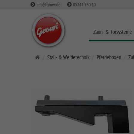
info@growi.de
05244 930 10
Zaun- & Torsysteme
S
Stall- & Weidetechnik
Pferdeboxen
Zu
t
a
r
t
s
e
i
t
e