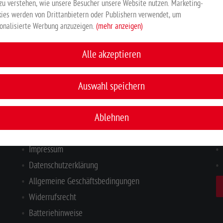
zu verstehen, wie unsere Besucher unsere Website nutzen. Marketing-
ies werden von Drittanbietern oder Publishern verwendet, um
Hersteller:
Großewinkelmann GmbH & Co. KG, Wortstr. 34-36, 3
onalisierte Werbung anzuzeigen.
(mehr anzeigen)
Alle akzeptieren
INFORMATIONEN
I
Auswahl speichern
Ihr Kontakt zu uns
Ablehnen
Zahlung & Versand
Hinweisgeberschutzgesetz
Impressum
Datenschutzerklärung
Allgemeine Geschäftsbedingungen
Widerrufsrecht
Batteriehinweise