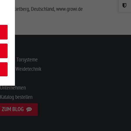
3397, Rietberg, Deutschland, www.growi.de
NHALT
Zaun- & Torsysteme
Stall- & Weidetechnik
Service
Unternehmen
Katalog bestellen
ZUM BLOG