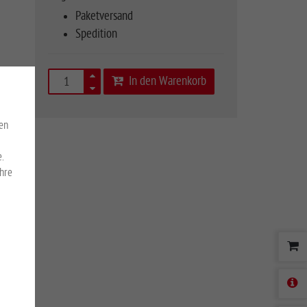
Paketversand
Spedition
In den Warenkorb
en
.
Ihre