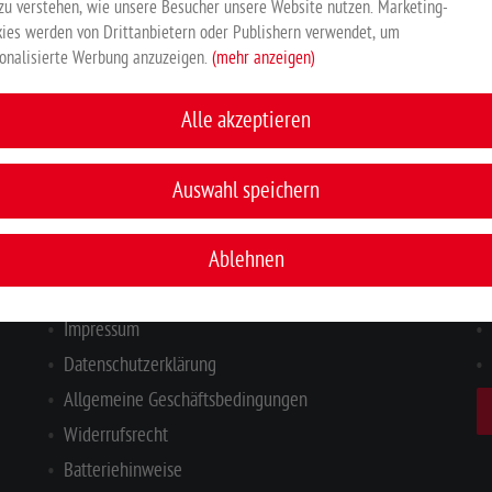
zu verstehen, wie unsere Besucher unsere Website nutzen. Marketing-
ies werden von Drittanbietern oder Publishern verwendet, um
Hersteller:
Großewinkelmann GmbH & Co. KG, Wortstr. 34-36, 3
onalisierte Werbung anzuzeigen.
(mehr anzeigen)
Alle akzeptieren
INFORMATIONEN
I
Auswahl speichern
Ihr Kontakt zu uns
Ablehnen
Zahlung & Versand
Hinweisgeberschutzgesetz
Impressum
Datenschutzerklärung
Allgemeine Geschäftsbedingungen
Widerrufsrecht
Batteriehinweise