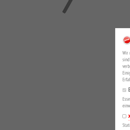
Wir 
sind
verb
Eini
Erfa
Esse
einw
Stat