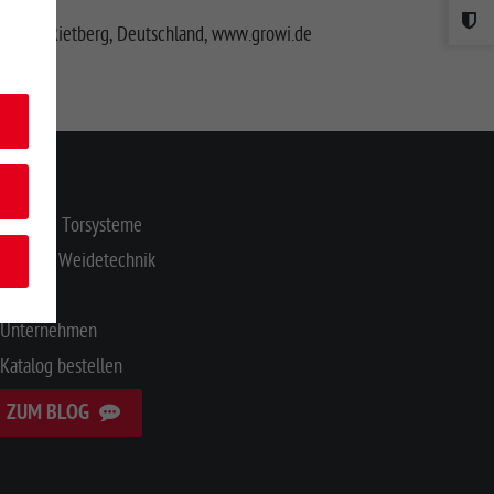
3397, Rietberg, Deutschland, www.growi.de
NHALT
Zaun- & Torsysteme
Stall- & Weidetechnik
Service
Unternehmen
Katalog bestellen
ZUM BLOG