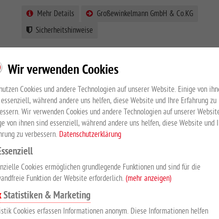
Mehr Details
Großewinkelmann GmbH & Co.KG
Sicherheitshinweise
Wir verwenden Cookies
nutzen Cookies und andere Technologien auf unserer Website. Einige von ihn
 essenziell, während andere uns helfen, diese Website und Ihre Erfahrung zu
PRODUKTBESCHREIBUNG
essern. Wir verwenden Cookies und andere Technologien auf unserer Website
ge von ihnen sind essenziell, während andere uns helfen, diese Website und 
hrung zu verbessern.
Datenschutzerklärung
für Growi-Stalltüren
Essenziell
Klappringstecker aus Edelstahl, Ringdurchmesser ca. 65 mm.
nzielle Cookies ermöglichen grundlegende Funktionen und sind für die
andfreie Funktion der Website erforderlich.
(mehr anzeigen)
Statistiken & Marketing
SICHERHEITSHINWEISE
istik Cookies erfassen Informationen anonym. Diese Informationen helfen