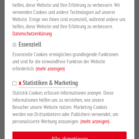
helfen, diese Website und Ihre Erfahrung zu verbessern. Wir
PRODUKTBESCHREIBUNG
verwenden Cookies und andere Technologien auf unserer
Website. Einige von ihnen sind essenziell, während andere uns
helfen, diese Website und Ihre Erfahrung zu verbessern.
Tor S 3, 3000 mm breit
Datenschutzerklärung
Stabiles Koppelzauntor mit drei waagerechten Stahlprofilen und
Essenziell
senkrechten, feuerverzinkten Stahlrohren. Nachträglich
Essenzielle Cookies ermöglichen grundlegende Funktionen
pulverbeschichtet in weiss (ähnlich RAL 9016). Mit verstellbaren
und sind für die einwandfreie Funktion der Website
Augenschrauben und stabilem Torriegel. Tor kann nach innen und
erforderlich.
(mehr anzeigen)
aussen geöffnet werden. Pfosten feuerverzinkt und
pulverbeschichtet.
Statistiken & Marketing
Statistik Cookies erfassen Informationen anonym. Diese
Informationen helfen uns zu verstehen, wie unsere
SICHERHEITSHINWEISE
Besucher unsere Website nutzen. Marketing-Cookies
werden von Drittanbietern oder Publishern verwendet, um
personalisierte Werbung anzuzeigen.
(mehr anzeigen)
Hersteller:
Großewinkelmann GmbH & Co. KG, Wortstr. 34-36,
33397, Rietberg, Deutschland, www.growi.de