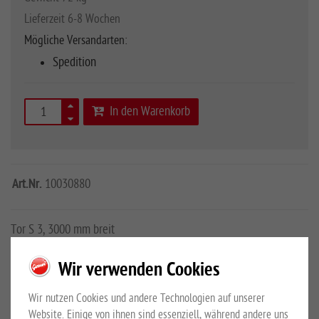
Lieferzeit 6-8 Wochen
Mögliche Versandarten:
Spedition
In den Warenkorb
Art.Nr.
10030880
Tor S 3, 3000 mm breit
Wir verwenden Cookies
Mehr Details
Großewinkelmann GmbH & Co.KG
Sicherheitshinweise
Wir nutzen Cookies und andere Technologien auf unserer
Website. Einige von ihnen sind essenziell, während andere uns