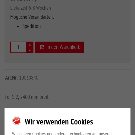
Lieferzeit 6-8 Wochen
Mögliche Versandarten:
Spedition
In den Warenkorb
Art.Nr.
10030840
Tor S 2, 2400 mm breit
Mehr Details
Großewinkelmann GmbH & Co.KG
Wir verwenden Cookies
Sicherheitshinweise
Wir nutzen Cookies und andere Technologien auf unserer