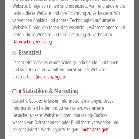
Website. Einige von ihnen sind essenziell, während andere uns
PRODUKTBESCHREIBUNG
helfen, diese Website und Ihre Erfahrung zu verbessern. Wir
verwenden Cookies und andere Technologien auf unserer
Website. Einige von ihnen sind essenziell, während andere uns
Tor S 2, 2400 mm breit
helfen, diese Website und Ihre Erfahrung zu verbessern.
Stabiles Koppelzauntor mit zwei waagerechten Stahlprofilen und
Datenschutzerklärung
senkrechten, feuerverzinkten Stahlrohren. Nachträglich
Essenziell
pulverbeschichtet in weiss (ähnlich RAL 9016). Mit verstellbaren
Essenzielle Cookies ermöglichen grundlegende Funktionen
Augenschrauben und stabilem Torriegel. Tor kann nach innen und
und sind für die einwandfreie Funktion der Website
aussen geöffnet werden. Pfosten feuerverzinkt und
erforderlich.
(mehr anzeigen)
pulverbeschichtet.
Statistiken & Marketing
Die Abbildung zeigt ein Tor S 3 mit drei waagerechten Profilen.
Statistik Cookies erfassen Informationen anonym. Diese
Informationen helfen uns zu verstehen, wie unsere
Besucher unsere Website nutzen. Marketing-Cookies
werden von Drittanbietern oder Publishern verwendet, um
SICHERHEITSHINWEISE
personalisierte Werbung anzuzeigen.
(mehr anzeigen)