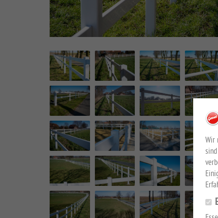
Wir 
sind
verb
Eini
Erfa
Esse