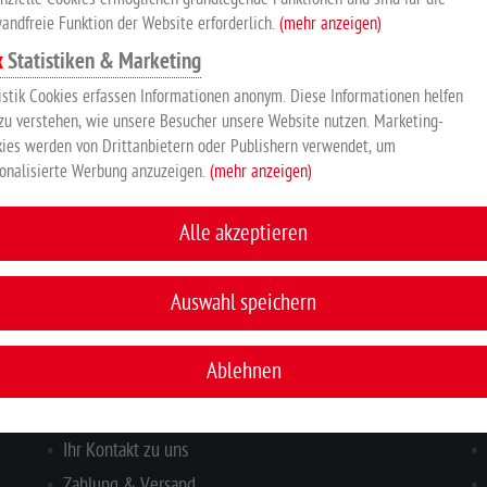
andfreie Funktion der Website erforderlich.
(mehr anzeigen)
Statistiken & Marketing
Hersteller:
Großewinkelmann GmbH & Co. KG, Wortstr. 34-36, 3
istik Cookies erfassen Informationen anonym. Diese Informationen helfen
zu verstehen, wie unsere Besucher unsere Website nutzen. Marketing-
ies werden von Drittanbietern oder Publishern verwendet, um
onalisierte Werbung anzuzeigen.
(mehr anzeigen)
Alle akzeptieren
Auswahl speichern
Ablehnen
INFORMATIONEN
I
Ihr Kontakt zu uns
Zahlung & Versand