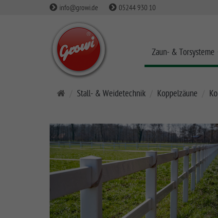
info@growi.de
05244 930 10
Zaun- & Torsysteme
S
Stall- & Weidetechnik
Koppelzäune
Ko
t
a
r
t
s
e
i
t
e