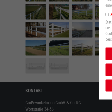
einw
Stat
uns 
Cook
pers
KONTAKT
Großewinkelmann GmbH & Co. KG
Wortstraße 34-36