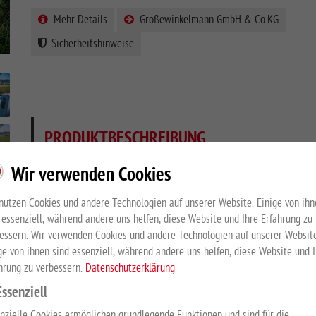
Mehr Details
Großewinkelmann GmbH & Co.KG
Sicherheitshinweise
PRODUKTBESCHREIBUNG
Wir verwenden Cookies
Zaunprofil 140 x 38 mm, 2340 mm lang
nutzen Cookies und andere Technologien auf unserer Website. Einige von ihn
Dieser repräsentative Zaun aus langlebigen Kunststoffprofilen
 essenziell, während andere uns helfen, diese Website und Ihre Erfahrung zu
Ihrer Weide. Mit diesem stabilen Zaunsystem können Sie Ihre R
essern. Wir verwenden Cookies und andere Technologien auf unserer Website
Weiden einzäunen. Koppeln sollten zusätzlich mit einem stro
ge von ihnen sind essenziell, während andere uns helfen, diese Website und 
hrung zu verbessern.
Datenschutzerklärung
Essenziell
SICHERHEITSHINWEISE
nzielle Cookies ermöglichen grundlegende Funktionen und sind für die