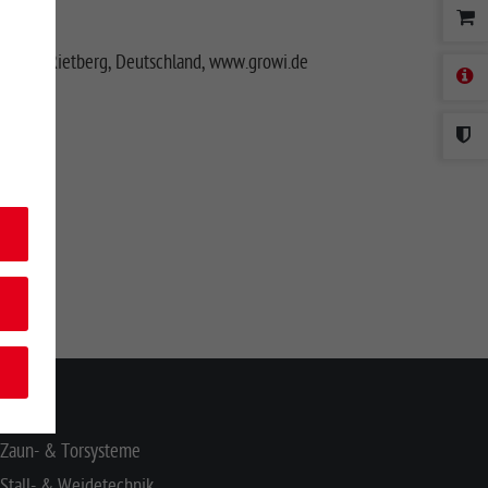
3397, Rietberg, Deutschland, www.growi.de
NHALT
Zaun- & Torsysteme
Stall- & Weidetechnik