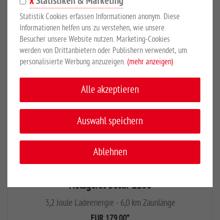
Statistiken & Marketing
5,0 Joule Ladeenergie - 7,0 km Zaunlänge
Statistik Cookies erfassen Informationen anonym. Diese
EUR 169,00
*
Informationen helfen uns zu verstehen, wie unsere
Besucher unsere Website nutzen. Marketing-Cookies
werden von Drittanbietern oder Publishern verwendet, um
personalisierte Werbung anzuzeigen.
(mehr anzeigen)
Alle akzeptieren
Auswahl speichern
Ablehnen
Netzgerät Secur 2200
3,2 Joule Ladeenergie - 6,0 km Zaunlänge
EUR 179,00
*