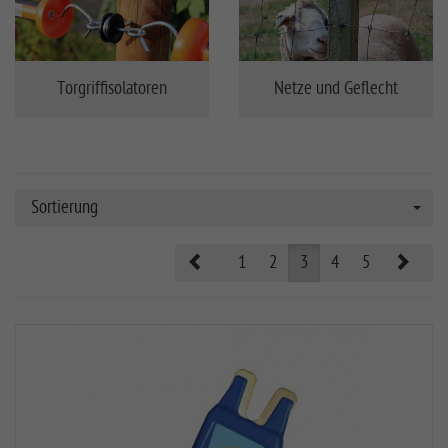
Torgriffisolatoren
Netze und Geflecht
Sortierung
Prev
Nex
1
2
3
4
5