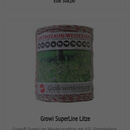
EUR 508,00
*
Growi SuperLine Litze
Growi® SuperLine Weidezaunlitze mit ASL-Stromleitern,