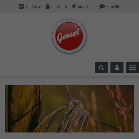
Zur Kasse
Ihr Konto
Anmelden
Zum Blog
Tog