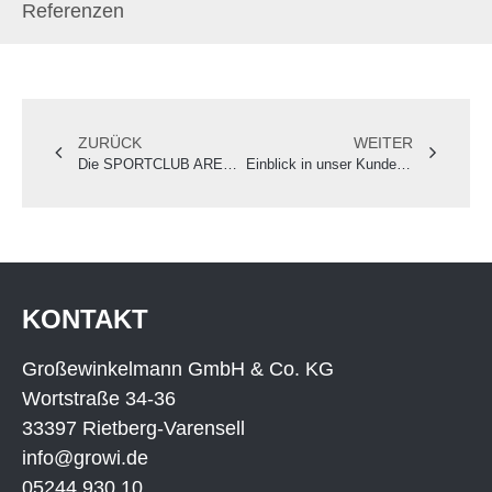
Referenzen
ZURÜCK
WEITER
Die SPORTCLUB ARENA VERL: Ein Fußballstadion für die dritte Liga
Einblick in unser Kundenprojekt: Gut Altwahlscheid Neuss
KONTAKT
Großewinkelmann GmbH & Co. KG
Wortstraße 34-36
33397 Rietberg-Varensell
info@growi.de
05244 930 10