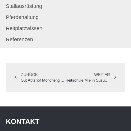
Stallausrüstung
Pferdehaltung
Reitplatzwissen
Referenzen
ZURÜCK
WEITER
Gut Abtshof Mönchengladbach – Ein moderner Stall auf historischem Boden
Reitschule Mie in Suzuka: Per Schiff nach Japan
KONTAKT